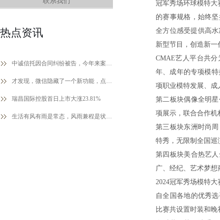
联系我们
冠军秀场环球模特大
的赛事规格，始终坚
热点资讯
全方位感受提供高水
新型节目，创造新一
CMAE艺人平台共
中诚信托因合同纠纷被告，今年来案件涉及四川、广东等地
年、成年的专项模特
才发现，微信隐藏了一个新功能，点一下就能说话，太实用了
项职业模特发展、成
瑞昌国际控股首日上市大涨23.81%
第二板块偶像全明星
项展示，联合合作机
生活有风有雨是常态，风雨兼程是状态，风雨无阻是心态
第三板块东洲时尚周
特秀，无限制全国巡
第四板块美合热艺人
广、经纪、艺术梦想
2024冠军秀场模特
自全国各地的优秀选
比赛共设置时装和晚